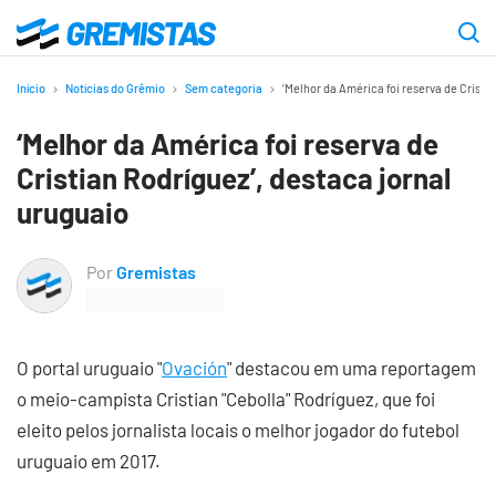
Ir
para
Gremistas
o
Início
Notícias do Grêmio
Sem categoria
‘Melhor da América foi reserva de Cristi
conteúdo
‘Melhor da América foi reserva de
principal
Cristian Rodríguez’, destaca jornal
uruguaio
Por
Gremistas
O portal uruguaio "
Ovación
" destacou em uma reportagem
o meio-campista Cristian "Cebolla" Rodríguez, que foi
eleito pelos jornalista locais o melhor jogador do futebol
uruguaio em 2017.