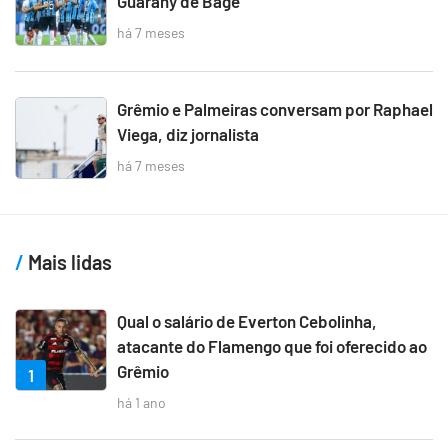
Guarany de Bagé
há 7 meses
Grêmio e Palmeiras conversam por Raphael
Viega, diz jornalista
há 7 meses
Mais lidas
Qual o salário de Everton Cebolinha,
atacante do Flamengo que foi oferecido ao
Grêmio
1
há 1 ano