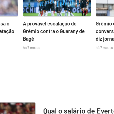
sa o
A provável escalação do
Grêmio 
atação
Grêmio contra o Guarany de
convers
Bagé
diz jorna
há 7 meses
há 7 meses
Qual o salário de Ever