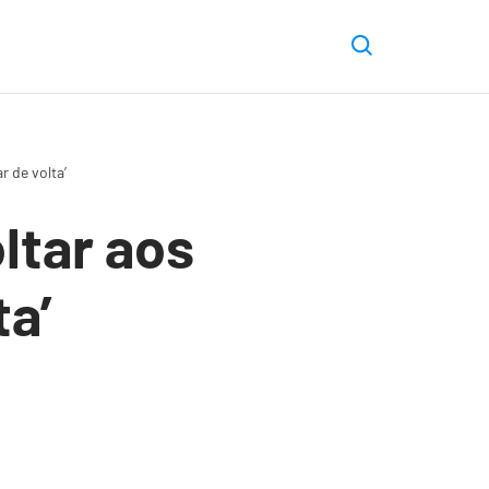
r de volta’
ltar aos
ta’