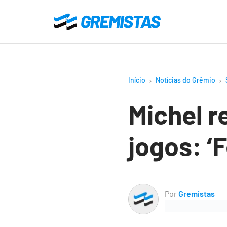
Ir
para
Gremistas
o
conteúdo
principal
Início
Notícias do Grêmio
Michel r
jogos: ‘F
Por
Gremistas