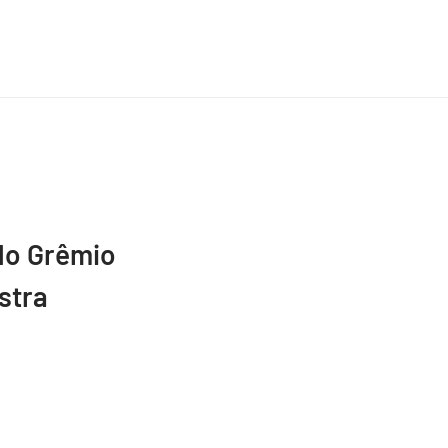
do Grêmio
stra