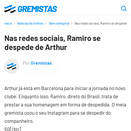
Ir
para
Gremistas
o
Início
Notícias do Grêmio
Sem categoria
Nas redes sociais, Ramiro se despede de
conteúdo
Nas redes sociais, Ramiro se
principal
despede de Arthur
Por
Gremistas
Arthur já está em Barcelona para iniciar a jornada no novo
clube. Enquanto isso, Ramiro, direto do Brasil, trata de
prestar a sua homenagem em forma de despedida. O meia
gremista usou o seu Instagram para se despedir do
companheiro.
50[/bn]