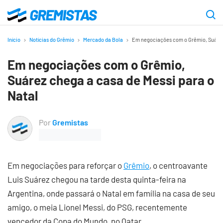
Ir
para
Gremistas
o
Início
Notícias do Grêmio
Mercado da Bola
Em negociações com o Grêmio, Suárez 
conteúdo
Em negociações com o Grêmio,
principal
Suárez chega a casa de Messi para o
Natal
Por
Gremistas
Em negociações para reforçar o
Grêmio
, o centroavante
Luis Suárez chegou na tarde desta quinta-feira na
Argentina, onde passará o Natal em família na casa de seu
amigo, o meia Lionel Messi, do PSG, recentemente
vencedor da Copa do Mundo, no Qatar.