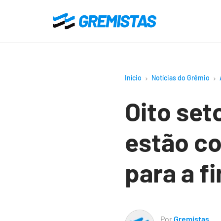
Ir
para
Gremistas
o
conteúdo
principal
Início
Notícias do Grêmio
Oito set
estão c
para a f
Por
Gremistas