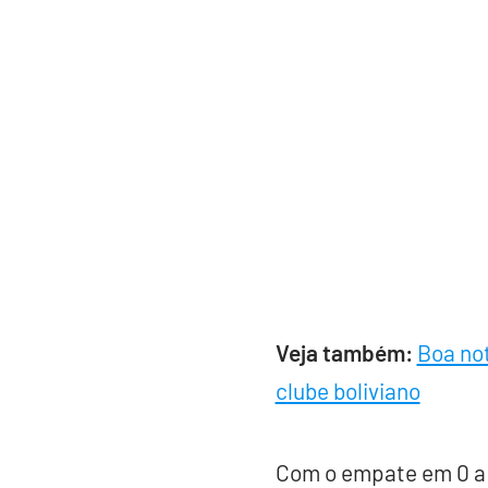
Veja também:
Boa no
clube boliviano
Com o empate em 0 a 0