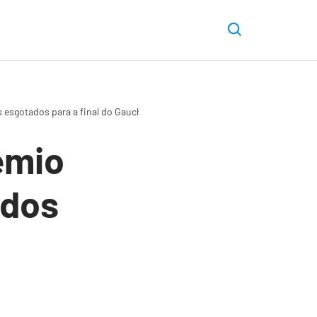
 esgotados para a final do Gauchão
êmio
ados