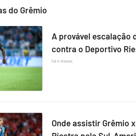
as do Grêmio
A provável escalação 
contra o Deportivo Rie
há 4 meses
Onde assistir Grêmio x
Riestra pela Sul-Amer