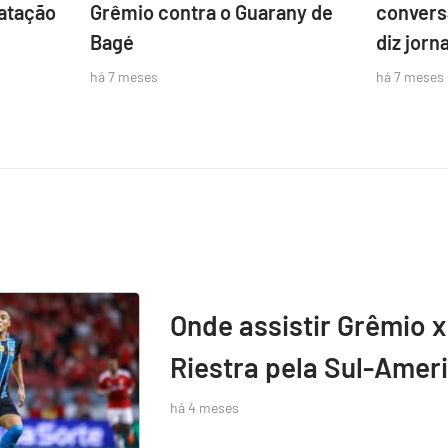
atação
Grêmio contra o Guarany de
convers
Bagé
diz jorna
há 7 meses
há 7 meses
Onde assistir Grêmio x
Riestra pela Sul-Amer
há 4 meses