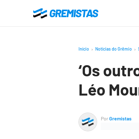
Ir
para
Gremistas
o
conteúdo
principal
Início
Notícias do Grêmio
‘Os outr
Léo Mour
Por
Gremistas