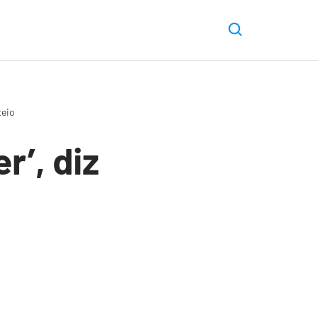
teio
r’, diz