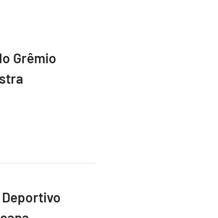
do Grêmio
stra
 Deportivo
icana