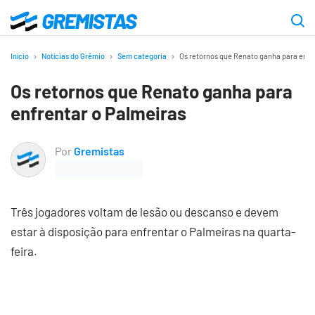
Ir
para
Gremistas
o
Início
Notícias do Grêmio
Sem categoria
Os retornos que Renato ganha para enfr
conteúdo
Os retornos que Renato ganha para
principal
enfrentar o Palmeiras
Por
Gremistas
Três jogadores voltam de lesão ou descanso e devem
estar à disposição para enfrentar o Palmeiras na quarta-
feira.