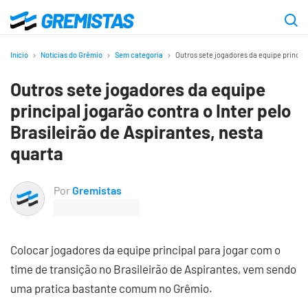
Ir
para
Gremistas
o
Início
Notícias do Grêmio
Sem categoria
Outros sete jogadores da equipe principa
conteúdo
Outros sete jogadores da equipe
principal
principal jogarão contra o Inter pelo
Brasileirão de Aspirantes, nesta
quarta
Por
Gremistas
Colocar jogadores da equipe principal para jogar com o
time de transição no Brasileirão de Aspirantes, vem sendo
uma pratica bastante comum no Grêmio.