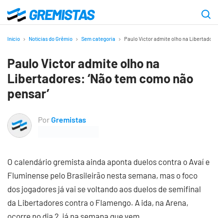
Ir
para
Gremistas
o
Início
Notícias do Grêmio
Sem categoria
Paulo Victor admite olho na Libertadore
conteúdo
Paulo Victor admite olho na
principal
Libertadores: ‘Não tem como não
pensar’
Por
Gremistas
O calendário gremista ainda aponta duelos contra o Avaí e
Fluminense pelo Brasileirão nesta semana, mas o foco
dos jogadores já vai se voltando aos duelos de semifinal
da Libertadores contra o Flamengo. A ida, na Arena,
ocorre no dia 2, já na semana que vem.