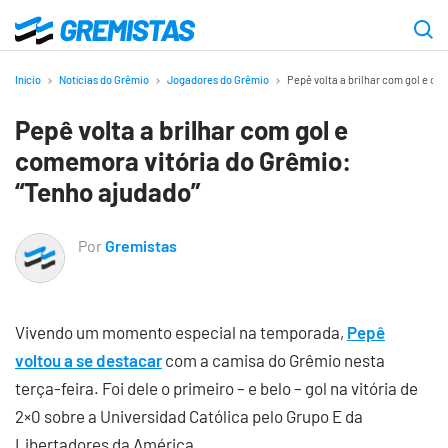
Ir
para
Gremistas
o
Início
Notícias do Grêmio
Jogadores do Grêmio
Pepê volta a brilhar com gol e co
conteúdo
Pepê volta a brilhar com gol e
principal
comemora vitória do Grêmio:
“Tenho ajudado”
Por
Gremistas
Vivendo um momento especial na temporada,
Pepê
voltou a se destacar
com a camisa do Grêmio nesta
terça-feira. Foi dele o primeiro – e belo – gol na vitória de
2×0 sobre a Universidad Católica pelo Grupo E da
Libertadores da América.