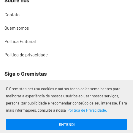
Sobre nós
Contato
Quem somos
Política Editorial
Política de privacidade
Siga o Gremistas
O Gremistas.net usa cookies e outras tecnologias semelhantes para
melhorar a experiência de nossos usuários ao usar nossos serviços,
personalizar publicidade e recomendar conteúdo de seu interesse. Para
© 2017 – 2026 Gremistas.net
mais informações, consulte a nossa
Política de Privacidade.
Gremistas.net — Porto Alegre/RS
CNPJ: 58.223.500/0001-72
ENTENDI