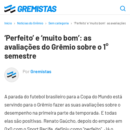
Ir
para
Gremistas
o
Início
Notícias do Grêmio
Sem categoria
‘Perfeito’ e ‘muito bom’: as avaliações d
conteúdo
‘Perfeito’ e ‘muito bom’: as
principal
avaliações do Grêmio sobre o 1°
semestre
Por
Gremistas
A parada do futebol brasileiro para a Copa do Mundo está
servindo para o Grêmio fazer as suas avaliações sobre o
desempenho na primeira parte da temporada. E todas
elas são positivas. Renato Gaúcho, depois do empate em
0x0 com o Sport Recife, definiu como "perfeito". Já o