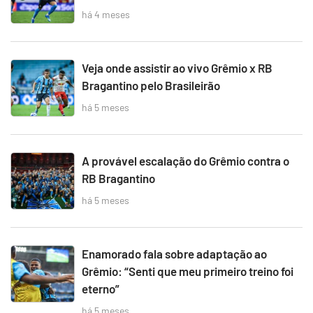
há 4 meses
Veja onde assistir ao vivo Grêmio x RB
Bragantino pelo Brasileirão
há 5 meses
A provável escalação do Grêmio contra o
RB Bragantino
há 5 meses
Enamorado fala sobre adaptação ao
Grêmio: “Senti que meu primeiro treino foi
eterno”
há 5 meses