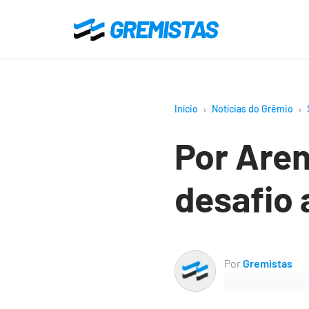
Ir
para
Gremistas
o
conteúdo
principal
Início
Notícias do Grêmio
Por Aren
desafio 
Por
Gremistas