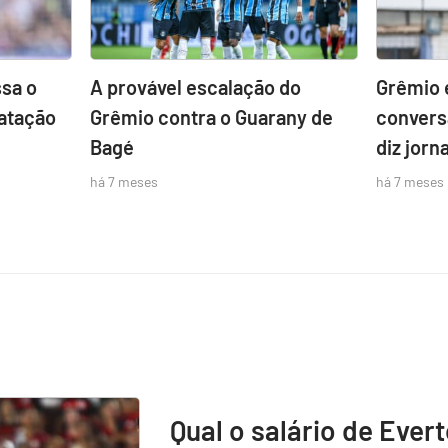
sa o
A provável escalação do
Grêmio 
atação
Grêmio contra o Guarany de
convers
Bagé
diz jorna
há 7 meses
há 7 meses
Qual o salário de Ever