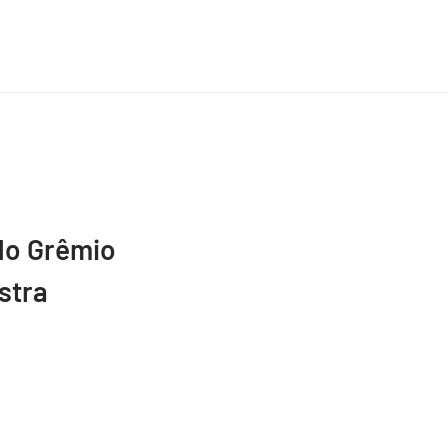
do Grêmio
stra