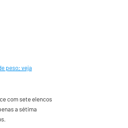
de peso; veja
rece com sete elencos
apenas a sétima
os.