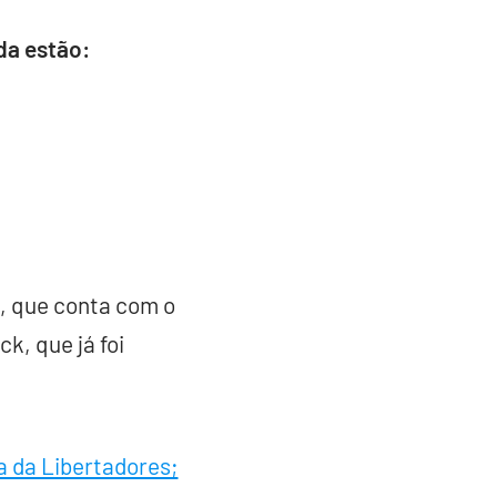
da estão:
s, que conta com o
k, que já foi
a da Libertadores;