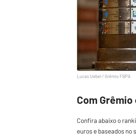
Lucas Uebel / Grêmio FBPA
Com Grêmio e
Confira abaixo o rank
euros e baseados no s