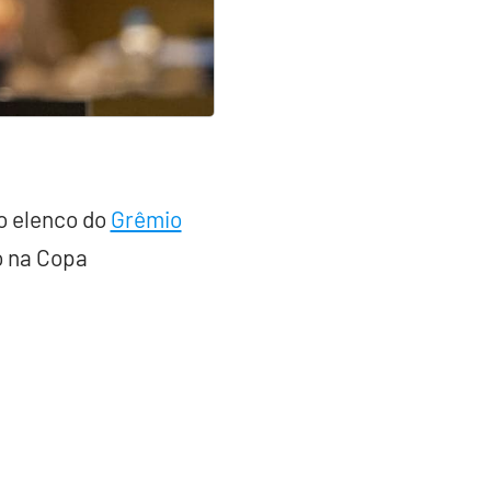
 o elenco do
Grêmio
o na Copa