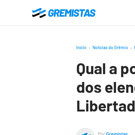
Ir
para
Gremistas
o
conteúdo
principal
Início
Notícias do Grêmio
Qual a p
dos elen
Liberta
Por
Gremistas