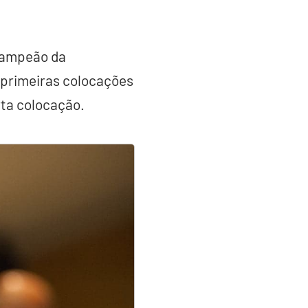
 campeão da
s primeiras colocações
rta colocação.