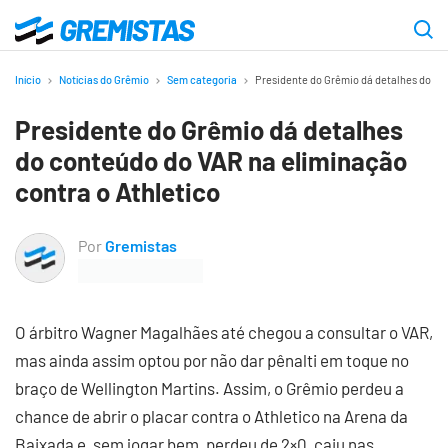
Ir
para
Gremistas
o
Início
Notícias do Grêmio
Sem categoria
Presidente do Grêmio dá detalhes do co
conteúdo
Presidente do Grêmio dá detalhes
principal
do conteúdo do VAR na eliminação
contra o Athletico
Por
Gremistas
O árbitro Wagner Magalhães até chegou a consultar o VAR,
mas ainda assim optou por não dar pênalti em toque no
braço de Wellington Martins. Assim, o Grêmio perdeu a
chance de abrir o placar contra o Athletico na Arena da
Baixada e, sem jogar bem, perdeu de 2×0, caiu nas