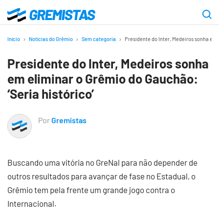
Ir
para
Gremistas
o
Início
Notícias do Grêmio
Sem categoria
Presidente do Inter, Medeiros sonha em 
conteúdo
Presidente do Inter, Medeiros sonha
principal
em eliminar o Grêmio do Gauchão:
‘Seria histórico’
Por
Gremistas
Buscando uma vitória no GreNal para não depender de
outros resultados para avançar de fase no Estadual, o
Grêmio tem pela frente um grande jogo contra o
Internacional.