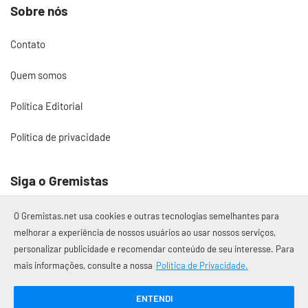
Sobre nós
Contato
Quem somos
Política Editorial
Política de privacidade
Siga o Gremistas
O Gremistas.net usa cookies e outras tecnologias semelhantes para
melhorar a experiência de nossos usuários ao usar nossos serviços,
personalizar publicidade e recomendar conteúdo de seu interesse. Para
© 2017 – 2026 Gremistas.net
mais informações, consulte a nossa
Política de Privacidade.
Gremistas.net — Porto Alegre/RS
CNPJ: 58.223.500/0001-72
ENTENDI