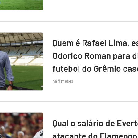
Quem é Rafael Lima, e
Odorico Roman para di
futebol do Grêmio caso
há 9 meses
Qual o salário de Ever
atacante do Flamengo 