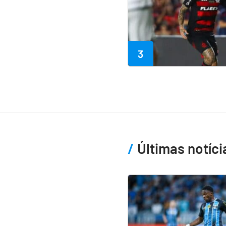
3
Últimas notíci