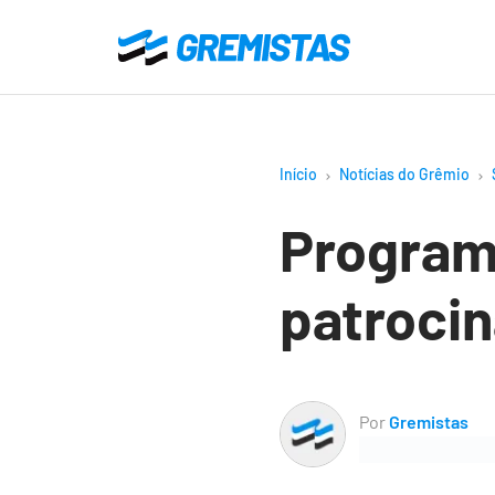
Ir
para
Gremistas
o
conteúdo
principal
Início
Notícias do Grêmio
Program
patrocin
Por
Gremistas