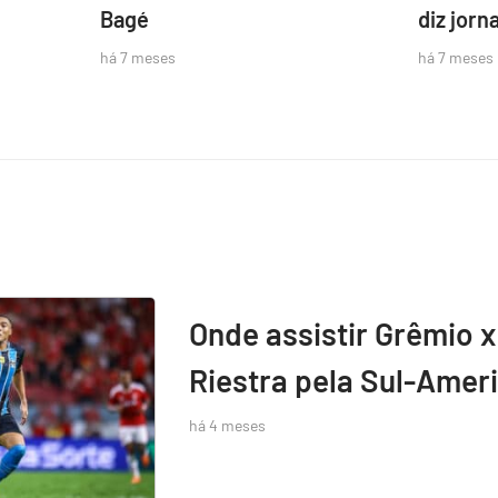
Bagé
diz jorna
há 7 meses
há 7 meses
Onde assistir Grêmio x
Riestra pela Sul-Amer
há 4 meses