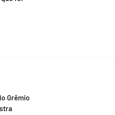
do Grêmio
stra