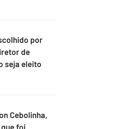
scolhido por
retor de
 seja eleito
ton Cebolinha,
que foi