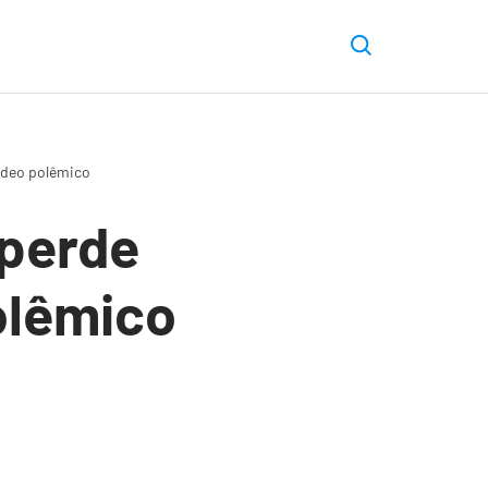
ídeo polêmico
 perde
olêmico