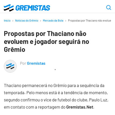
Ir
para
Gremistas
o
Início
Notícias do Grêmio
Mercado da Bola
Propostas por Thaciano não evoluem e
conteúdo
Propostas por Thaciano não
principal
evoluem e jogador seguirá no
Grêmio
Por
Gremistas
Thaciano permanecerá no Grêmio para a sequência da
temporada. Pelo menos está é a tendência de momento,
segundo confirmou o vice de futebol do clube, Paulo Luz,
em contato com a reportagem do
Gremistas.Net
.