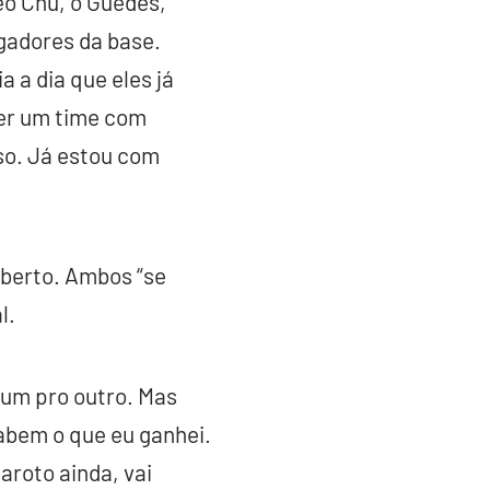
éo Chú, o Guedes,
gadores da base.
 a dia que eles já
ver um time com
so. Já estou com
lberto. Ambos “se
l.
a um pro outro. Mas
sabem o que eu ganhei.
aroto ainda, vai