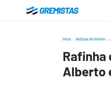
Ir
para
Gremistas
o
conteúdo
principal
Início
Notícias do Grêmio
Rafinha 
Alberto 