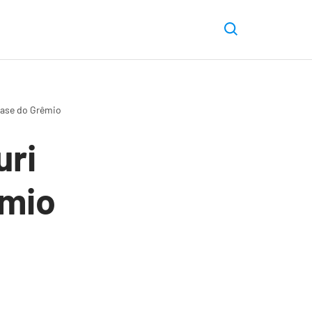
 base do Grêmio
uri
êmio