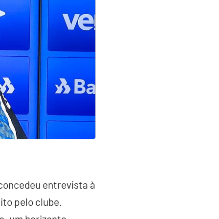
 concedeu entrevista à
to pelo clube.
o, um horizonte