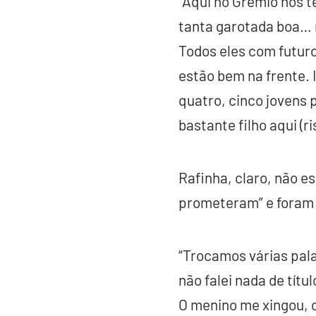
“Aqui no Grêmio nós t
tanta garotada boa… n
Todos eles com futuro 
estão bem na frente. 
quatro, cinco jovens 
bastante filho aqui (ri
Rafinha, claro, não e
prometeram” e foram e
“Trocamos várias pala
não falei nada de tít
O menino me xingou, co