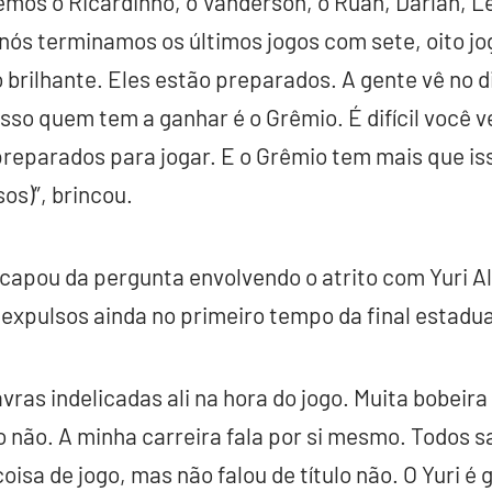
emos o Ricardinho, o Vanderson, o Ruan, Darlan, L
ós terminamos os últimos jogos com sete, oito jo
brilhante. Eles estão preparados. A gente vê no dia
Isso quem tem a ganhar é o Grêmio. É difícil você 
preparados para jogar. E o Grêmio tem mais que is
sos)”, brincou.
scapou da pergunta envolvendo o atrito com Yuri A
xpulsos ainda no primeiro tempo da final estadua
vras indelicadas ali na hora do jogo. Muita bobeir
ulo não. A minha carreira fala por si mesmo. Todos 
isa de jogo, mas não falou de título não. O Yuri é g