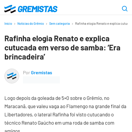
Ir
para
Gremistas
o
Início
Notícias do Grêmio
Sem categoria
Rafinha elogia Renato e explica cutucad
conteúdo
Rafinha elogia Renato e explica
principal
cutucada em verso de samba: ‘Era
brincadeira’
Por
Gremistas
Logo depois da goleada de 5×0 sobre o Grêmio, no
Maracanã, que valeu vaga ao Flamengo na grande final da
Libertadores, o lateral Rafinha foi visto cutucando o
técnico Renato Gaúcho em uma roda de samba com
amigos.