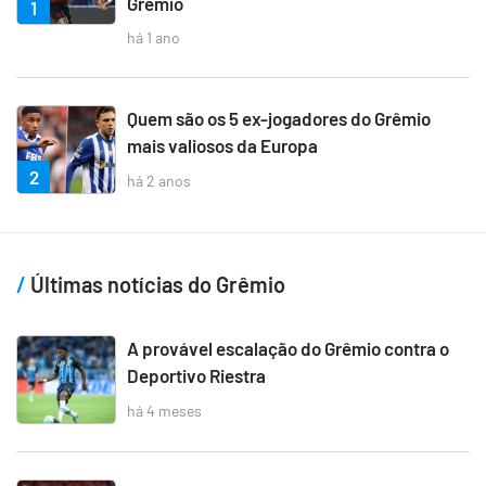
Grêmio
1
há 1 ano
Quem são os 5 ex-jogadores do Grêmio
mais valiosos da Europa
2
há 2 anos
Últimas notícias do Grêmio
A provável escalação do Grêmio contra o
Deportivo Riestra
há 4 meses