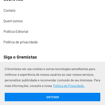
Contato
Quem somos
Política Editorial
Política de privacidade
Siga o Gremistas
O Gremistas.net usa cookies e outras tecnologias semelhantes para
melhorar a experiência de nossos usuários ao usar nossos serviços,
personalizar publicidade e recomendar conteúdo de seu interesse. Para
© 2017 – 2026 Gremistas.net
mais informações, consulte a nossa
Política de Privacidade.
Gremistas.net — Porto Alegre/RS
CNPJ: 58.223.500/0001-72
ENTENDI