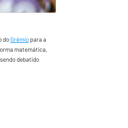
o do
Grêmio
para a
 forma matemática,
á sendo debatido