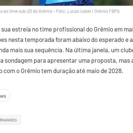
o ao time sub-20 do Grêmio – Foto: Lucas Uebel / Grêmio FBPA
sua estreia no time profissional do Grêmio em ma
ões nesta temporada foram abaixo do esperado e 
nda mais sua sequência. Na última janela, um clube
uma sondagem para apresentar uma proposta, mas 
o com o Grêmio tem duração até maio de 2028.
ERNANDES