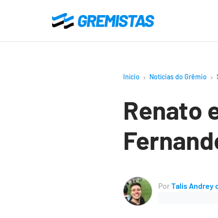
Ir
para
Gremistas
o
conteúdo
principal
Início
Notícias do Grêmio
Renato e
Fernand
Por
Talis Andrey 