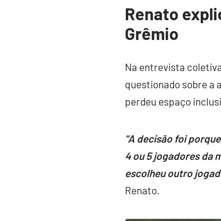
Renato expli
Grêmio
Na entrevista coletiv
questionado sobre a 
perdeu espaço inclusi
“A decisão foi porque
4 ou 5 jogadores da m
escolheu outro jogador
Renato.