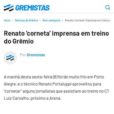
Ir
para
Gremistas
o
Início
Notícias do Grêmio
Sem categoria
Renato ‘corneta’ imprensa em treino do
conteúdo
Renato ‘corneta’ imprensa em treino
principal
do Grêmio
Por
Gremistas
A manhã desta sexta-feira (8) foi de muito frio em Porto
Alegre, e o técnico Renato Portaluppi aproveitou para
"cornetar" alguns jornalistas que assistiam ao treino no CT
Luiz Carvalho, próximo a Arena.