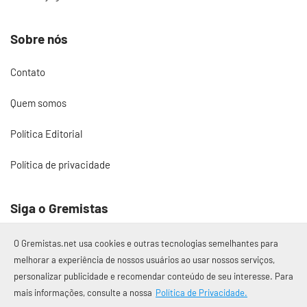
Sobre nós
Contato
Quem somos
Política Editorial
Política de privacidade
Siga o Gremistas
O Gremistas.net usa cookies e outras tecnologias semelhantes para
melhorar a experiência de nossos usuários ao usar nossos serviços,
personalizar publicidade e recomendar conteúdo de seu interesse. Para
© 2017 – 2026 Gremistas.net
mais informações, consulte a nossa
Política de Privacidade.
Gremistas.net — Porto Alegre/RS