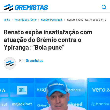
Ir
para
Gremistas
o
Início
Notícias do Grêmio
Renato Portaluppi
Renato expõe insatisfação com atua
conteúdo
Renato expõe insatisfação com
principal
atuação do Grêmio contra o
Ypiranga: “Bola pune”
Por
Gremistas