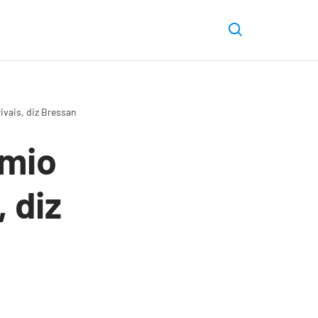
ivais, diz Bressan
êmio
, diz