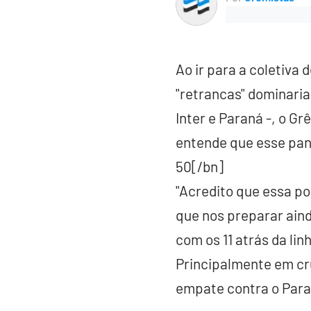
Ao ir para a coletiva
"retrancas" dominaria
Inter e Paraná -, o G
entende que esse pan
50[/bn]
"Acredito que essa po
que nos preparar aind
com os 11 atrás da lin
Principalmente em cr
empate contra o Para