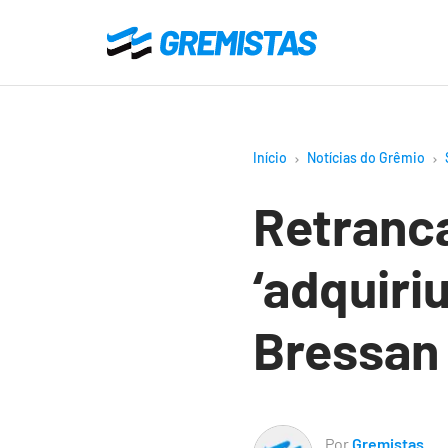
Ir
para
Gremistas
o
conteúdo
principal
Início
Notícias do Grêmio
Retranc
‘adquiriu
Bressan
Por
Gremistas