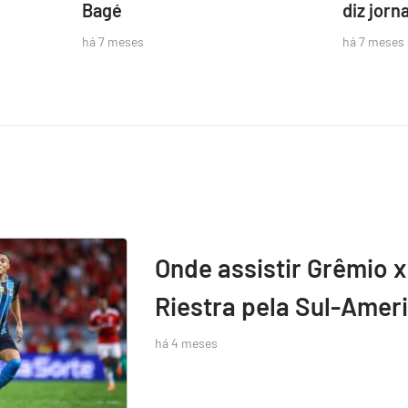
Bagé
diz jorna
há 7 meses
há 7 meses
Onde assistir Grêmio x
Riestra pela Sul-Amer
há 4 meses