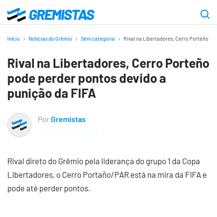
Ir
para
Gremistas
o
Início
Notícias do Grêmio
Sem categoria
Rival na Libertadores, Cerro Porteño po
conteúdo
Rival na Libertadores, Cerro Porteño
principal
pode perder pontos devido a
punição da FIFA
Por
Gremistas
Rival direto do Grêmio pela liderança do grupo 1 da Copa
Libertadores, o Cerro Portaño/PAR está na mira da FIFA e
pode até perder pontos.