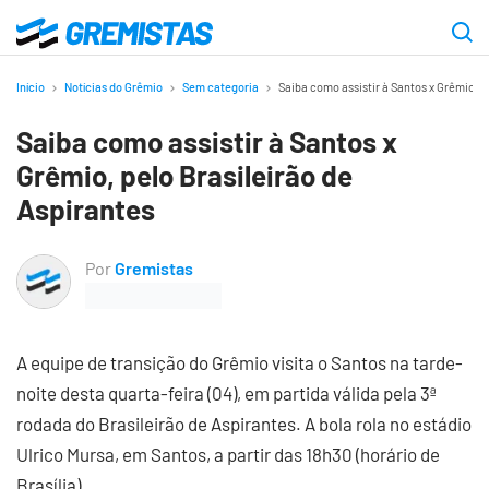
Ir
para
Gremistas
o
Início
Notícias do Grêmio
Sem categoria
Saiba como assistir à Santos x Grêmio, p
conteúdo
Saiba como assistir à Santos x
principal
Grêmio, pelo Brasileirão de
Aspirantes
Por
Gremistas
A equipe de transição do Grêmio visita o Santos na tarde-
noite desta quarta-feira (04), em partida válida pela 3ª
rodada do Brasileirão de Aspirantes. A bola rola no estádio
Ulrico Mursa, em Santos, a partir das 18h30 (horário de
Brasília).