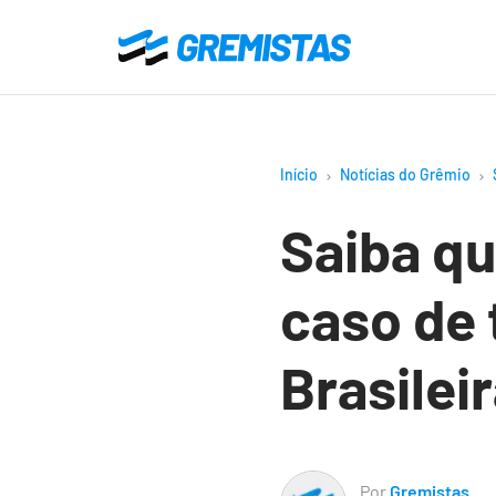
Ir
para
Gremistas
o
conteúdo
principal
Início
Notícias do Grêmio
Saiba qu
caso de 
Brasilei
Por
Gremistas