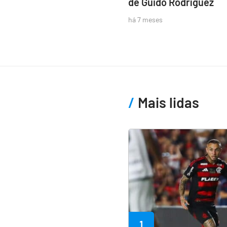
de Guido Rodríguez
há 7 meses
Mais lidas
1