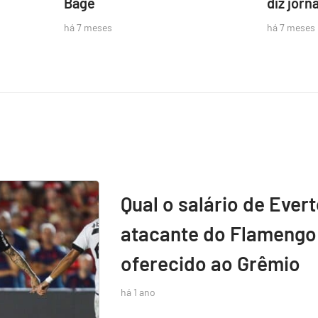
Bagé
diz jorna
há 7 meses
há 7 meses
Qual o salário de Ever
atacante do Flamengo 
oferecido ao Grêmio
há 1 ano