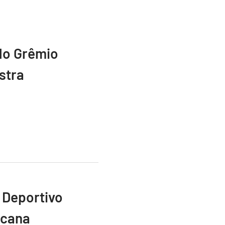
do Grêmio
stra
 Deportivo
icana