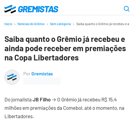
Ir
para
Gremistas
o
Início
Notícias do Grêmio
Sem categoria
Saiba quanto o Grêmio já recebeu e ain
conteúdo
Saiba quanto o Grêmio já recebeu e
principal
ainda pode receber em premiações
na Copa Libertadores
Por
Gremistas
Do jornalista
JB Filho
→ O Grêmio já recebeu R$ 15,4
milhões em premiações da Comebol, até o momento, na
Libertadores.