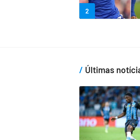
2
Últimas notíci