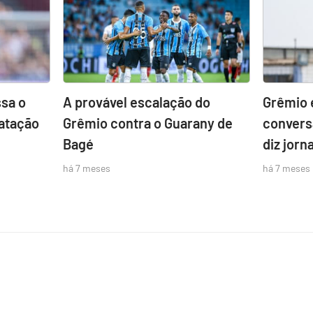
sa o
A provável escalação do
Grêmio 
atação
Grêmio contra o Guarany de
convers
Bagé
diz jorna
há 7 meses
há 7 meses