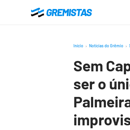
Ir
para
Gremistas
o
conteúdo
principal
Início
Notícias do Grêmio
Sem Cap
ser o úni
Palmeira
improvi