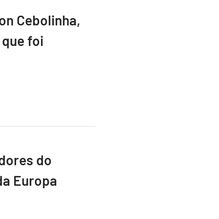
ton Cebolinha,
que foi
adores do
da Europa