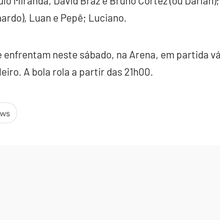
lo Miranda, David Braz e Bruno Cortez (ou Darlan)
hardo), Luan e Pepê; Luciano.
 enfrentam neste sábado, na Arena, em partida vál
iro. A bola rola a partir das 21h00.