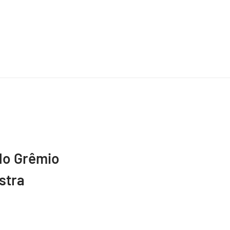
do Grêmio
stra