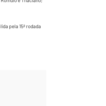
; Rômulo e Thaciano;
ida pela 15ª rodada