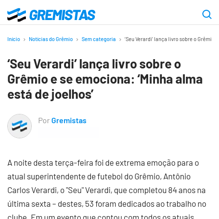
Ir
para
Gremistas
o
Início
Notícias do Grêmio
Sem categoria
‘Seu Verardi’ lança livro sobre o Grêmio 
conteúdo
‘Seu Verardi’ lança livro sobre o
principal
Grêmio e se emociona: ‘Minha alma
está de joelhos’
Por
Gremistas
A noite desta terça-feira foi de extrema emoção para o
atual superintendente de futebol do Grêmio, Antônio
Carlos Verardi, o "Seu" Verardi, que completou 84 anos na
última sexta – destes, 53 foram dedicados ao trabalho no
clube. Em um evento que contou com todos os atuais