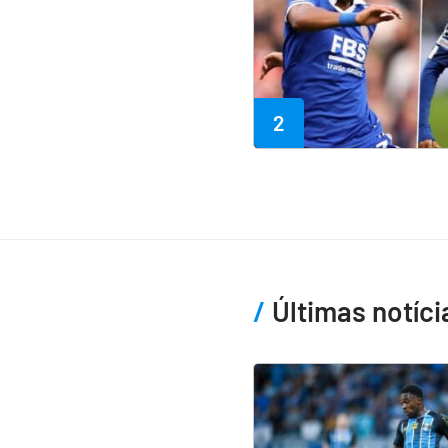
2
Últimas notíci