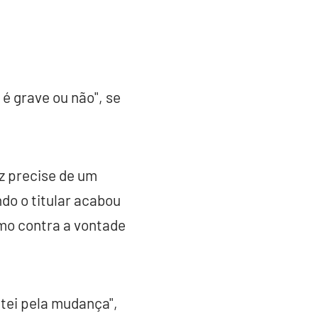
é grave ou não", se
z precise de um
do o titular acabou
smo contra a vontade
ptei pela mudança",