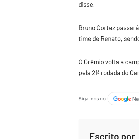
disse.
Bruno Cortez passará 
time de Renato, sendo
O Grêmio volta a camp
pela 21ª rodada do Ca
Escrito por