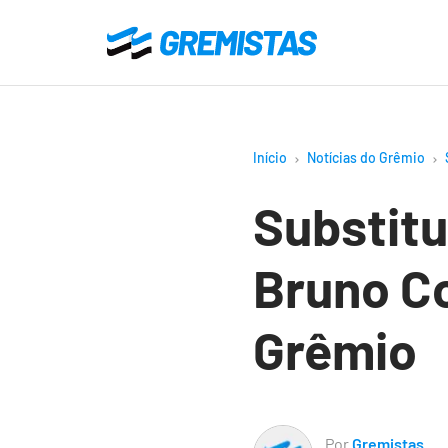
Ir
para
Gremistas
o
conteúdo
principal
Início
Notícias do Grêmio
Substitu
Bruno Co
Grêmio
Por
Gremistas