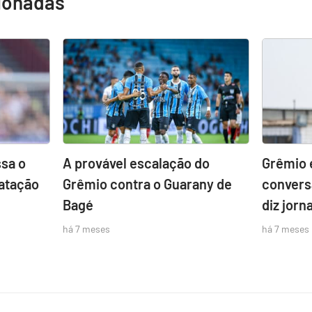
cionadas
sa o
A provável escalação do
Grêmio 
atação
Grêmio contra o Guarany de
convers
Bagé
diz jorna
há 7 meses
há 7 meses