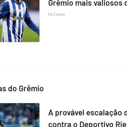
Grêmio mais valiosos 
há 2 anos
as do Grêmio
A provável escalação 
contra o Deportivo Rie