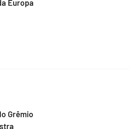
da Europa
do Grêmio
stra