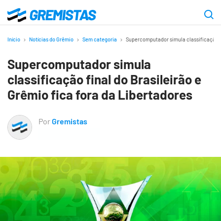
Ir
para
Gremistas
o
Início
Notícias do Grêmio
Sem categoria
Supercomputador simula classificação fi
conteúdo
Supercomputador simula
principal
classificação final do Brasileirão e
Grêmio fica fora da Libertadores
Por
Gremistas