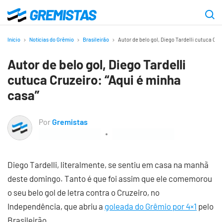
Ir
para
Gremistas
o
Início
Notícias do Grêmio
Brasileirão
Autor de belo gol, Diego Tardelli cutuca Cru
conteúdo
Autor de belo gol, Diego Tardelli
principal
cutuca Cruzeiro: “Aqui é minha
casa”
Por
Gremistas
Diego Tardelli, literalmente, se sentiu em casa na manhã
deste domingo. Tanto é que foi assim que ele comemorou
o seu belo gol de letra contra o Cruzeiro, no
Independência, que abriu a
goleada do Grêmio por 4×1
pelo
Brasileirão.