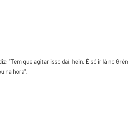
z: “Tem que agitar isso daí, hein. É só ir lá no Grê
u na hora".