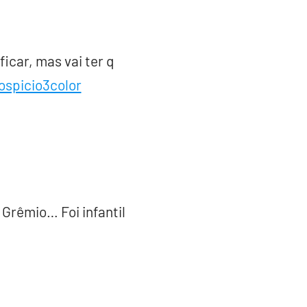
icar, mas vai ter q
spicio3color
Grêmio… Foi infantil