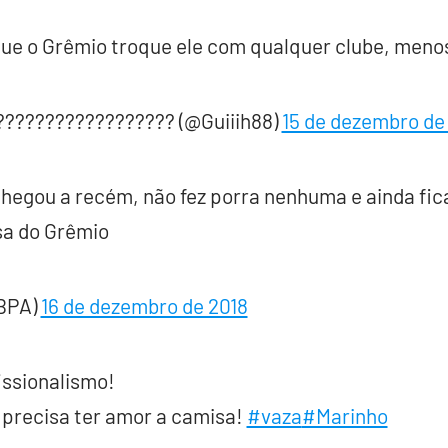
ue o Grêmio troque ele com qualquer clube, men
??????????????????? (@Guiiih88)
15 de dezembro de
 chegou a recém, não fez porra nenhuma e ainda fic
sa do Grêmio
BPA)
16 de dezembro de 2018
issionalismo!
precisa ter amor a camisa!
#vaza
#Marinho