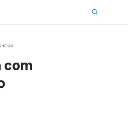
polêmico
a com
o