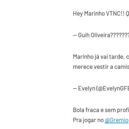
Hey Marinho VTNC!! Q
— Guih Oliveira?????
Marinho já vai tarde,
merece vestir a cami
— Evelyn (@EvelynGF
Bola fraca e sem prof
Pra jogar no
@Gremio