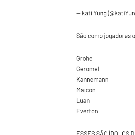
— kati Yung (@katiYu
São como jogadores ot
Grohe
Geromel
Kannemann
Maicon
Luan
Everton
ESSES SÃO ÍDOLOS 