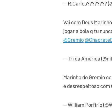
— R.Carlos???????? (
Vai com Deus Marinho!
jogar a bola q tu nun
@Gremio
@ChacreteD
— Tri da América (@ni
Marinho do Gremio con
e desrespeitoso com
— William Porfirio (@W