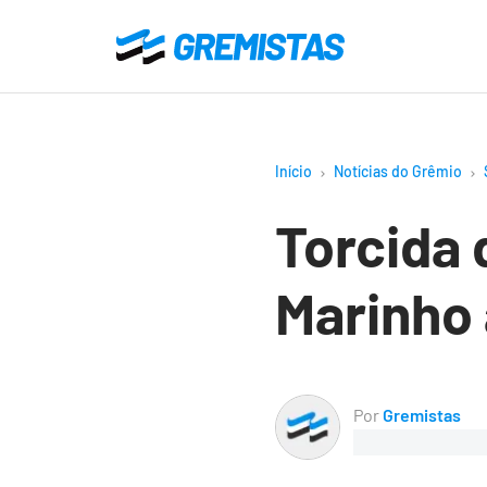
Ir
para
Gremistas
o
conteúdo
principal
Início
Notícias do Grêmio
Torcida 
Marinho
Por
Gremistas