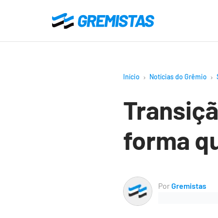
Ir
para
Gremistas
o
conteúdo
principal
Início
Notícias do Grêmio
Transiç
forma qu
Por
Gremistas