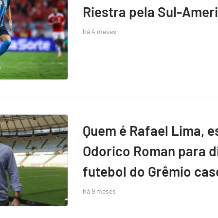
Riestra pela Sul-Amer
há 4 meses
Quem é Rafael Lima, e
Odorico Roman para di
futebol do Grêmio caso
há 9 meses