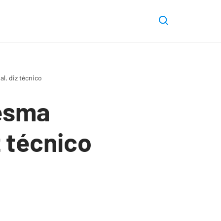
l, diz técnico
mesma
z técnico