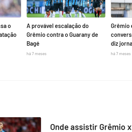
sa o
A provável escalação do
Grêmio 
atação
Grêmio contra o Guarany de
convers
Bagé
diz jorna
há 7 meses
há 7 meses
Onde assistir Grêmio x