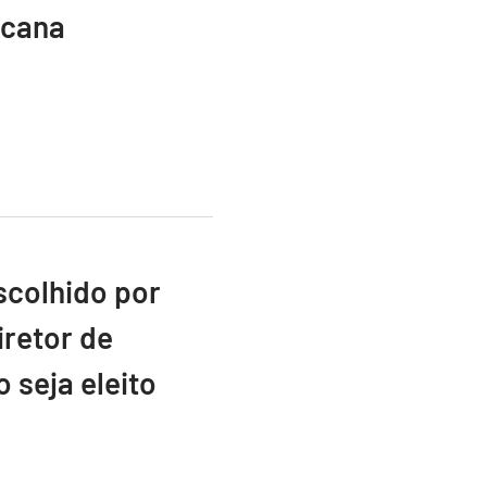
icana
scolhido por
retor de
 seja eleito