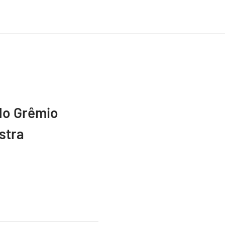
do Grêmio
stra