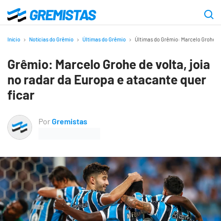
Ir
para
Gremistas
o
Início
Notícias do Grêmio
Últimas do Grêmio
Últimas do Grêmio: Marcelo Grohe de 
conteúdo
Grêmio: Marcelo Grohe de volta, joia
principal
no radar da Europa e atacante quer
ficar
Por
Gremistas