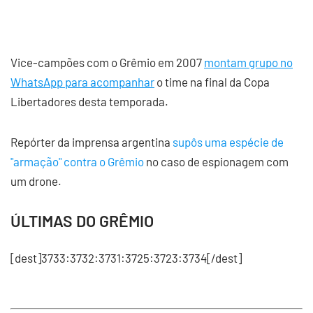
Vice-campões com o Grêmio em 2007
montam grupo no
WhatsApp para acompanhar
o time na final da Copa
Libertadores desta temporada.
Repórter da imprensa argentina
supôs uma espécie de
"armação" contra o Grêmio
no caso de espionagem com
um drone.
ÚLTIMAS DO GRÊMIO
[dest]3733:3732:3731:3725:3723:3734[/dest]