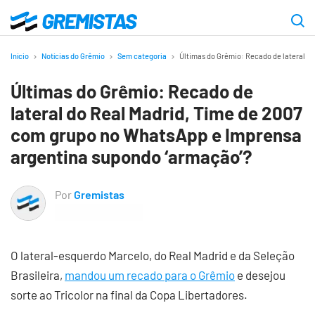
Ir
para
Gremistas
o
Início
Notícias do Grêmio
Sem categoria
Últimas do Grêmio: Recado de lateral d
conteúdo
Últimas do Grêmio: Recado de
principal
lateral do Real Madrid, Time de 2007
com grupo no WhatsApp e Imprensa
argentina supondo ‘armação’?
Por
Gremistas
O lateral-esquerdo Marcelo, do Real Madrid e da Seleção
Brasileira,
mandou um recado para o Grêmio
e desejou
sorte ao Tricolor na final da Copa Libertadores.