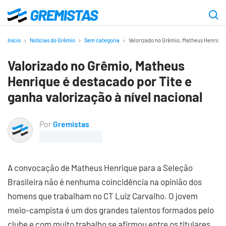
Ir
para
Gremistas
o
Início
Notícias do Grêmio
Sem categoria
Valorizado no Grêmio, Matheus Henrique 
conteúdo
Valorizado no Grêmio, Matheus
principal
Henrique é destacado por Tite e
ganha valorização à nível nacional
Por
Gremistas
A convocação de Matheus Henrique para a Seleção
Brasileira não é nenhuma coincidência na opinião dos
homens que trabalham no CT Luiz Carvalho. O jovem
meio-campista é um dos grandes talentos formados pelo
clube e com muito trabalho se afirmou entre os titulares.