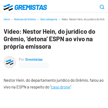
Ir
para
Gremistas
o
Início
Notícias do Grêmio
Sem categoria
Vídeo: Nestor Hein, do jurídico do Grêmi
conteúdo
Vídeo: Nestor Hein, do jurídico do
principal
Grêmio, ‘detona’ ESPN ao vivo na
própria emissora
Por
Gremistas
Nestor Hein, do departamento jurídico do Grêmio, falou ao
vivo na ESPN a respeito do "
caso drone
".