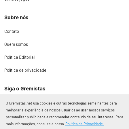
Sobre nós
Contato
Quem somos
Política Editorial
Política de privacidade
Siga o Gremistas
O Gremistas.net usa cookies e outras tecnologias semelhantes para
melhorar a experiência de nossos usuários ao usar nossos serviços,
personalizar publicidade e recomendar conteúdo de seu interesse. Para
© 2017 – 2026 Gremistas.net
mais informações, consulte a nossa
Política de Privacidade.
Gremistas.net — Porto Alegre/RS