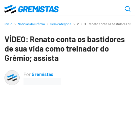
Ir
para
Gremistas
o
Início
Notícias do Grêmio
Sem categoria
VÍDEO: Renato conta os bastidores de su
conteúdo
VÍDEO: Renato conta os bastidores
principal
de sua vida como treinador do
Grêmio; assista
Por
Gremistas