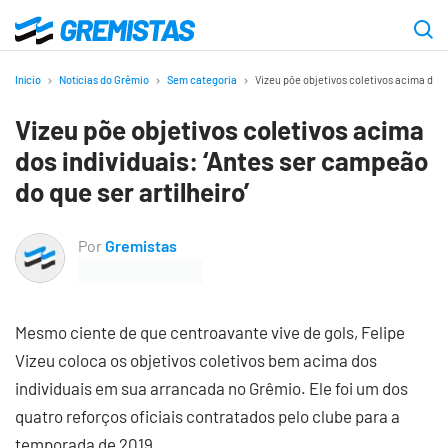
Ir
para
Gremistas
o
Início
Notícias do Grêmio
Sem categoria
Vizeu põe objetivos coletivos acima dos i
conteúdo
Vizeu põe objetivos coletivos acima
principal
dos individuais: ‘Antes ser campeão
do que ser artilheiro’
Por
Gremistas
Mesmo ciente de que centroavante vive de gols, Felipe
Vizeu coloca os objetivos coletivos bem acima dos
individuais em sua arrancada no Grêmio. Ele foi um dos
quatro reforços oficiais contratados pelo clube para a
temporada de 2019.