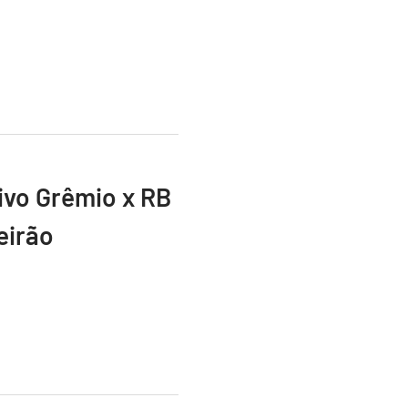
vivo Grêmio x RB
eirão