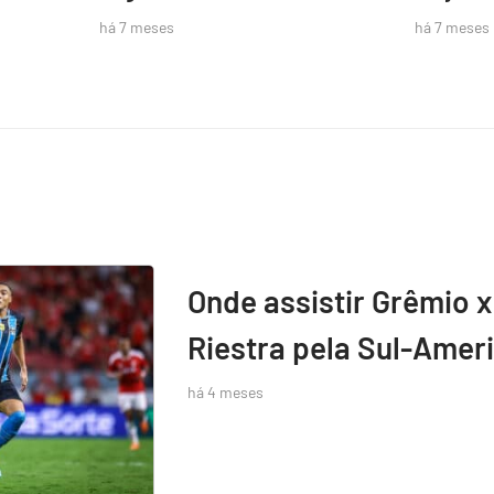
há 7 meses
há 7 meses
Onde assistir Grêmio x
Riestra pela Sul-Amer
há 4 meses