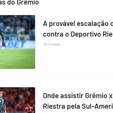
as do Grêmio
A provável escalação 
contra o Deportivo Rie
há 4 meses
Onde assistir Grêmio x
Riestra pela Sul-Amer