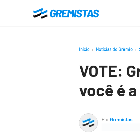
Ir
para
Gremistas
o
conteúdo
principal
Início
Notícias do Grêmio
VOTE: Gr
você é a
Por
Gremistas