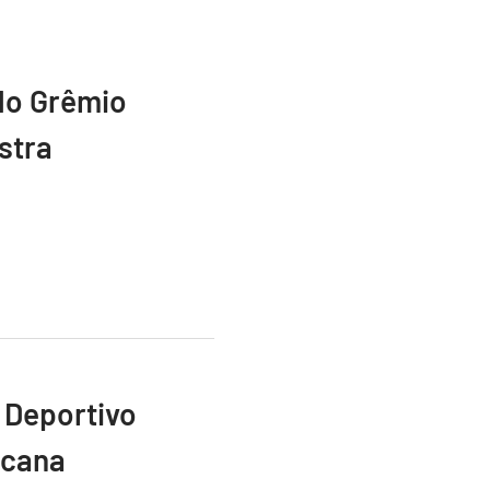
do Grêmio
stra
 Deportivo
icana