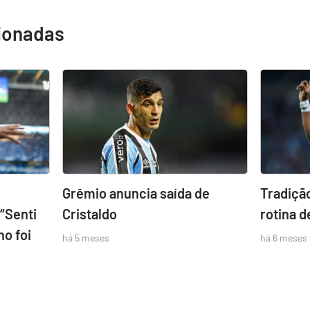
cionadas
Grêmio anuncia saída de
Tradição
“Senti
Cristaldo
rotina 
no foi
há 5 meses
há 6 meses