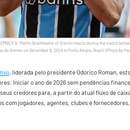
BER 8: Martin Braithwaite of Gremio reacts during the match betwe
ena do Gremio on December 8, 2024 in Porto Alegre, Brazil. (Photo by P
mio
, liderada pelo presidente Odorico Roman, est
res: Iniciar o ano de 2026 sem pendências financei
us credores para, a partir do atual fluxo de caixa
s com jogadores, agentes, clubes e fornecedores.