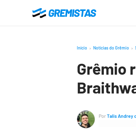
Ir
para
Gremistas
o
conteúdo
principal
Início
Notícias do Grêmio
Grêmio r
Braithwa
Por
Talis Andrey 