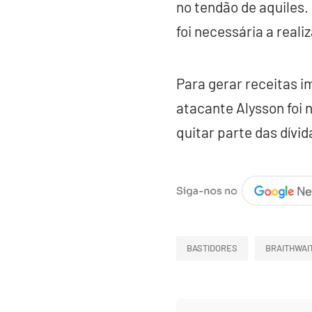
no tendão de aquiles. 
foi necessária a real
Para gerar receitas i
atacante Alysson foi n
quitar parte das dívid
BASTIDORES
BRAITHWAI