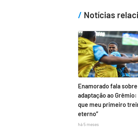
Notícias rela
Enamorado fala sobre
adaptação ao Grêmio: 
que meu primeiro trei
eterno”
há 5 meses