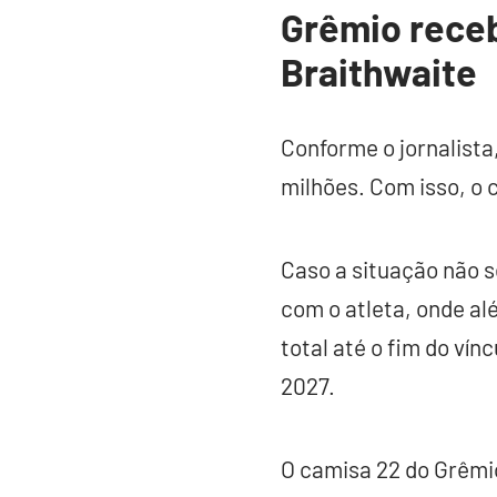
Grêmio receb
Braithwaite
Conforme o jornalista
milhões. Com isso, o c
Caso a situação não s
com o atleta, onde alé
total até o fim do ví
2027.
O camisa 22 do Grêmi