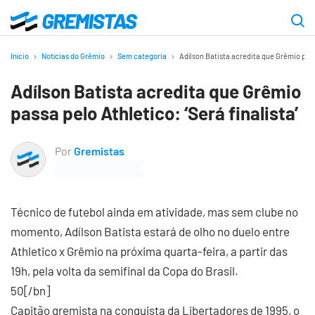
Ir
para
Gremistas
o
Início
Notícias do Grêmio
Sem categoria
Adílson Batista acredita que Grêmio passa
conteúdo
Adílson Batista acredita que Grêmio
principal
passa pelo Athletico: ‘Será finalista’
Por
Gremistas
Técnico de futebol ainda em atividade, mas sem clube no
momento, Adílson Batista estará de olho no duelo entre
Athletico x Grêmio na próxima quarta-feira, a partir das
19h, pela volta da semifinal da Copa do Brasil.
50[/bn]
Capitão gremista na conquista da Libertadores de 1995, o