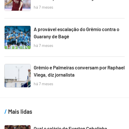
há 7 meses
A provável escalação do Grêmio contra o
Guarany de Bagé
há 7 meses
Grêmio e Palmeiras conversam por Raphael
Viega, diz jornalista
há 7 meses
Mais lidas
Qual o salário de Everton Cebolinha,