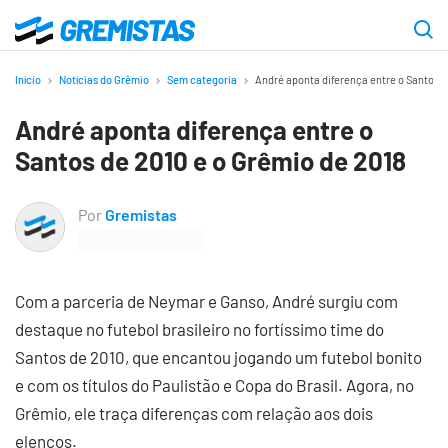
Ir
para
Gremistas
o
Início
Notícias do Grêmio
Sem categoria
André aponta diferença entre o Santos d
conteúdo
André aponta diferença entre o
principal
Santos de 2010 e o Grêmio de 2018
Por
Gremistas
Com a parceria de Neymar e Ganso, André surgiu com
destaque no futebol brasileiro no fortíssimo time do
Santos de 2010, que encantou jogando um futebol bonito
e com os títulos do Paulistão e Copa do Brasil. Agora, no
Grêmio, ele traça diferenças com relação aos dois
elencos.