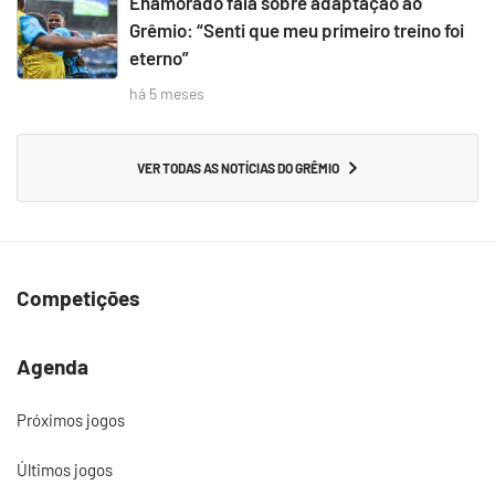
Enamorado fala sobre adaptação ao
Grêmio: “Senti que meu primeiro treino foi
eterno”
há 5 meses
VER TODAS AS NOTÍCIAS DO GRÊMIO
Competições
Agenda
Próximos jogos
Últimos jogos