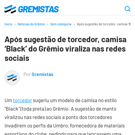
Ir
para
Gremistas
o
Início
Notícias do Grêmio
Sem categoria
Após sugestão de torcedor, camisa ‘Black
conteúdo
Após sugestão de torcedor, camisa
principal
‘Black’ do Grêmio viraliza nas redes
sociais
Por
Gremistas
Um
torcedor
sugeriu um modelo de camisa no estilo
"Black" (toda preta) ao Grêmio. A sugestão de manto
viralizou nas redes sociais a ponto dos torcedores
invadirem os perfis da Umbro, fornecedora de materiais
esportivos do clube, pedindo para que lançassem uma