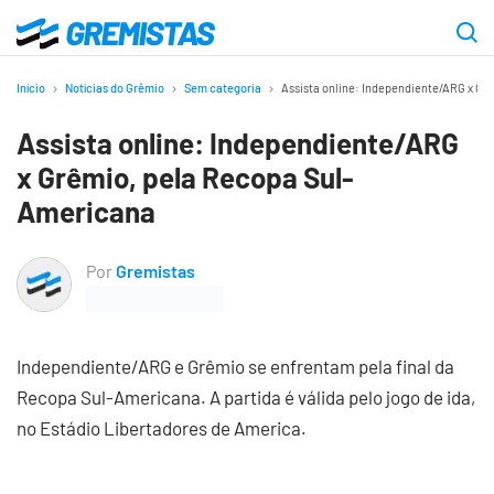
Ir
para
Gremistas
o
Início
Notícias do Grêmio
Sem categoria
Assista online: Independiente/ARG x Gr
conteúdo
Assista online: Independiente/ARG
principal
x Grêmio, pela Recopa Sul-
Americana
Por
Gremistas
Independiente/ARG e Grêmio se enfrentam pela final da
Recopa Sul-Americana. A partida é válida pelo jogo de ida,
no Estádio Libertadores de America.