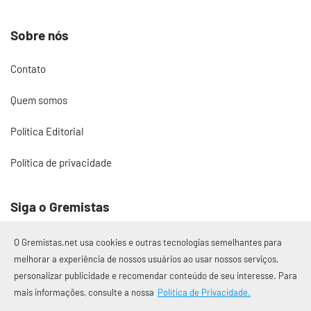
Sobre nós
Contato
Quem somos
Política Editorial
Política de privacidade
Siga o Gremistas
O Gremistas.net usa cookies e outras tecnologias semelhantes para
melhorar a experiência de nossos usuários ao usar nossos serviços,
personalizar publicidade e recomendar conteúdo de seu interesse. Para
© 2017 – 2026 Gremistas.net
mais informações, consulte a nossa
Política de Privacidade.
Gremistas.net — Porto Alegre/RS
CNPJ: 58.223.500/0001-72