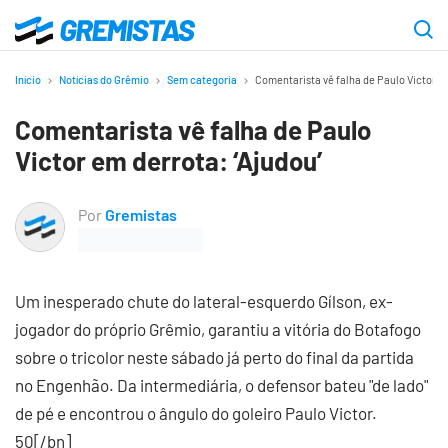
Ir
para
Gremistas
o
Início
Notícias do Grêmio
Sem categoria
Comentarista vê falha de Paulo Victor em
conteúdo
Comentarista vê falha de Paulo
principal
Victor em derrota: ‘Ajudou’
Por
Gremistas
Um inesperado chute do lateral-esquerdo Gílson, ex-
jogador do próprio Grêmio, garantiu a vitória do Botafogo
sobre o tricolor neste sábado já perto do final da partida
no Engenhão. Da intermediária, o defensor bateu "de lado"
de pé e encontrou o ângulo do goleiro Paulo Victor.
50[/bn]