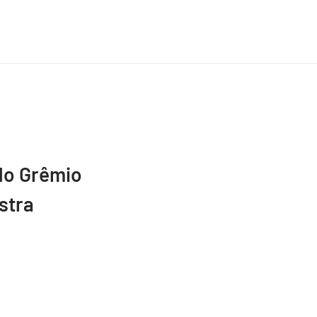
do Grêmio
stra