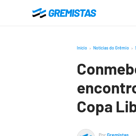
Ir
para
Gremistas
o
conteúdo
principal
Início
Notícias do Grêmio
Conmebo
encontro
Copa Li
Por
Gremistas