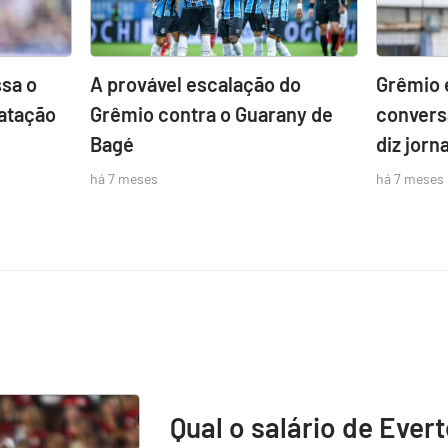
sa o
A provável escalação do
Grêmio 
atação
Grêmio contra o Guarany de
convers
Bagé
diz jorna
há 7 meses
há 7 meses
Qual o salário de Ever