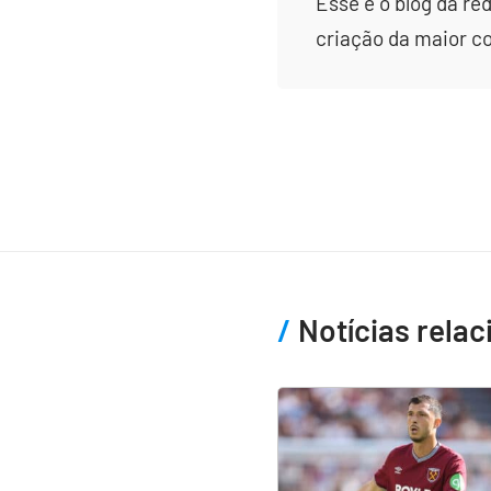
Esse é o blog da re
criação da maior c
Notícias rela