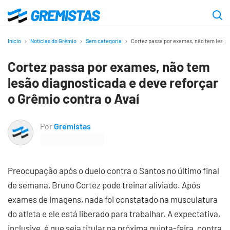
Ir
para
Gremistas
o
Início
Notícias do Grêmio
Sem categoria
Cortez passa por exames, não tem lesão 
conteúdo
Cortez passa por exames, não tem
principal
lesão diagnosticada e deve reforçar
o Grêmio contra o Avaí
Por
Gremistas
Preocupação após o duelo contra o Santos no último final
de semana, Bruno Cortez pode treinar aliviado. Após
exames de imagens, nada foi constatado na musculatura
do atleta e ele está liberado para trabalhar. A expectativa,
inclusive, é que seja titular na próxima quinta-feira, contra