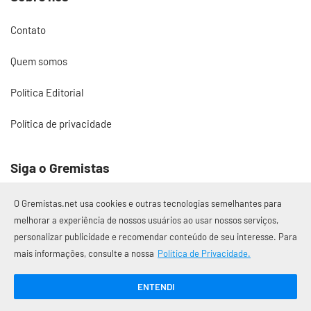
Contato
Quem somos
Política Editorial
Política de privacidade
Siga o Gremistas
O Gremistas.net usa cookies e outras tecnologias semelhantes para
melhorar a experiência de nossos usuários ao usar nossos serviços,
personalizar publicidade e recomendar conteúdo de seu interesse. Para
© 2017 – 2026 Gremistas.net
mais informações, consulte a nossa
Política de Privacidade.
Gremistas.net — Porto Alegre/RS
CNPJ: 58.223.500/0001-72
ENTENDI