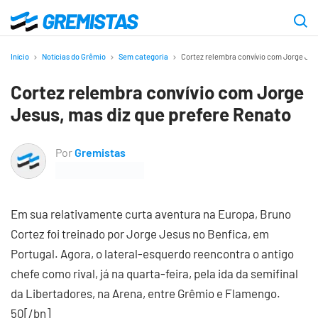
Ir
para
Gremistas
o
Início
Notícias do Grêmio
Sem categoria
Cortez relembra convívio com Jorge Jes
conteúdo
Cortez relembra convívio com Jorge
principal
Jesus, mas diz que prefere Renato
Por
Gremistas
Em sua relativamente curta aventura na Europa, Bruno
Cortez foi treinado por Jorge Jesus no Benfica, em
Portugal. Agora, o lateral-esquerdo reencontra o antigo
chefe como rival, já na quarta-feira, pela ida da semifinal
da Libertadores, na Arena, entre Grêmio e Flamengo.
50[/bn]